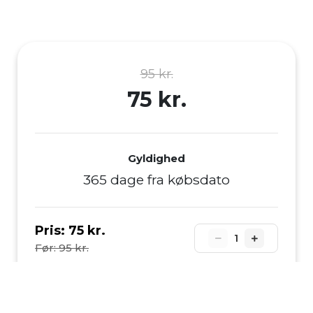
95 kr.
75 kr.
Gyldighed
365 dage fra købsdato
Pris:
75 kr.
1
Før: 95 kr.
Du sparer
20 kr.
I alt
75 kr.