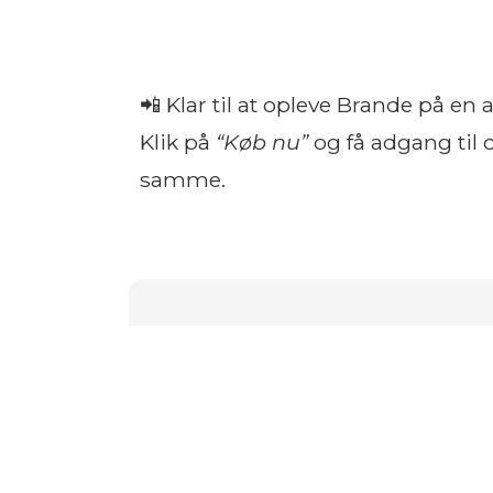
📲 Klar til at opleve Brande på e
Klik på
“Køb nu”
og få adgang til 
samme.
Takket være alle jer, der har købt