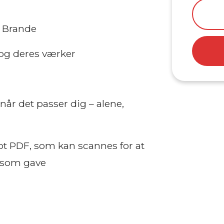
m Brande
og deres værker
g
når det passer dig – alene,
ot PDF, som kan scannes for at
e som gave