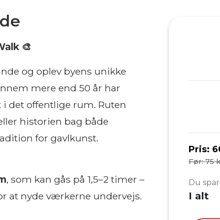
nde
Walk 🎨
ande og oplev byens unikke
gennem mere end 50 år har
t i det offentlige rum. Ruten
ller historien bag både
dition for gavlkunst.
Pris:
6
Før: 75 k
km
, som kan gås på 1,5–2 timer –
Du spar
for at nyde værkerne undervejs.
I alt