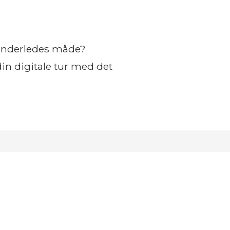
n anderledes måde?
din digitale tur med det
Rart at vide
 og støttet udviklingen, har vi udviklet flere gavl
tur, er der nye byer at udforske: