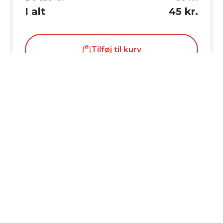
I alt
45 kr.
Tilføj til kurv
Køb nu
Beskrivelse