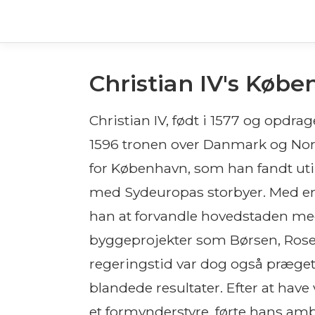
Christian IV's Køb
Christian IV, født i 1577 og opdra
1596 tronen over Danmark og Norg
for København, som han fandt ut
med Sydeuropas storbyer. Med en s
han at forvandle hovedstaden m
byggeprojekter som Børsen, Ros
regeringstid var dog også præget
blandede resultater. Efter at hav
et formynderstyre, førte hans am