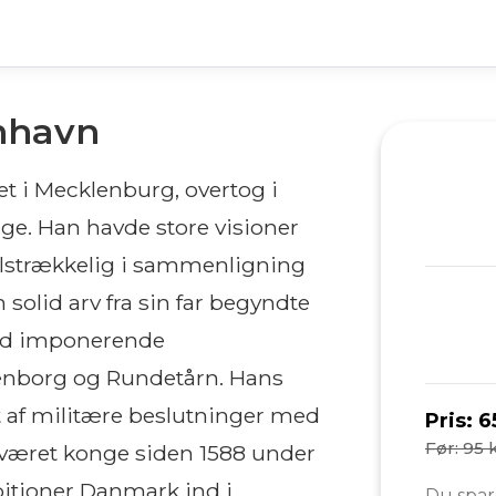
enhavn
get i Mecklenburg, overtog i
e. Han havde store visioner
ilstrækkelig i sammenligning
olid arv fra sin far begyndte
ed imponerende
enborg og Rundetårn. Hans
 af militære beslutninger med
Pris:
6
Før: 95 k
e været konge siden 1588 under
bitioner Danmark ind i
Du spar