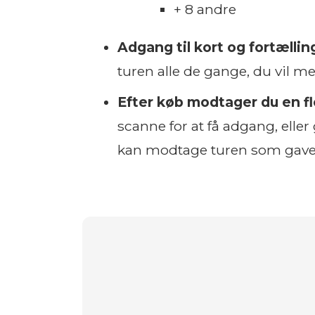
+ 8 andre
Adgang til kort og fortællin
turen alle de gange, du vil m
Efter køb modtager du en f
scanne for at få adgang, eller g
kan modtage turen som gav