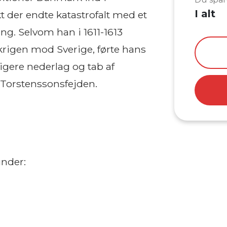
I alt
kt der endte katastrofalt med et
ng. Selvom han i 1611-1613
krigen mod Sverige, førte hans
ligere nederlag og tab af
r Torstenssonsfejden.
under: