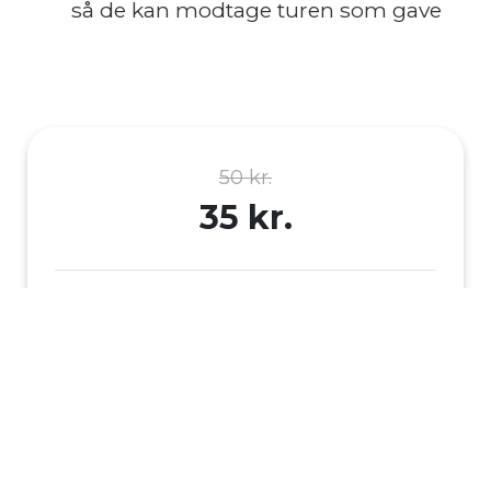
så de kan modtage turen som gave
50 kr.
35 kr.
Gyldighed
365 dage fra købsdato
Pris:
35 kr.
1
Før: 50 kr.