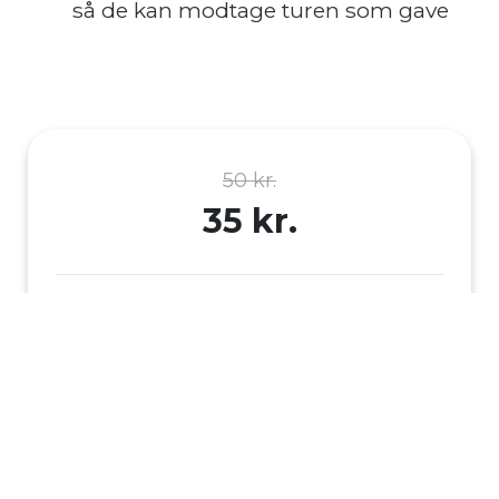
så de kan modtage turen som gave
50 kr.
35 kr.
Gyldighed
365 dage fra købsdato
Pris:
35 kr.
1
Før: 50 kr.