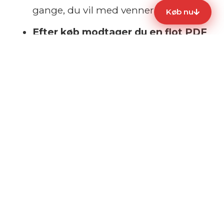
gange, du vil med venner og familie
Køb nu
Efter køb modtager du en flot PDF
,
som du selv kan scanne for at få
adgang, eller give til en, du holder af,
så de kan modtage turen som gave
195 kr.
95 kr.
Gyldighed