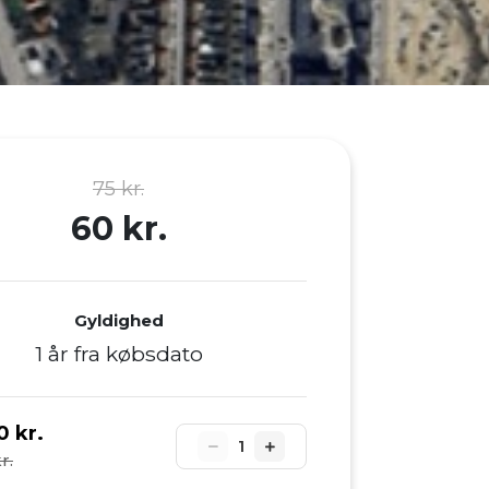
75 kr.
60 kr.
Gyldighed
1 år fra købsdato
0 kr.
1
r.