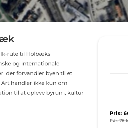
bæk
lk-rute til Holbæks
nske og internationale
 der forvandler byen til et
 Art handler ikke kun om
tion til at opleve byrum, kultur
Pris:
6
Før: 75 k