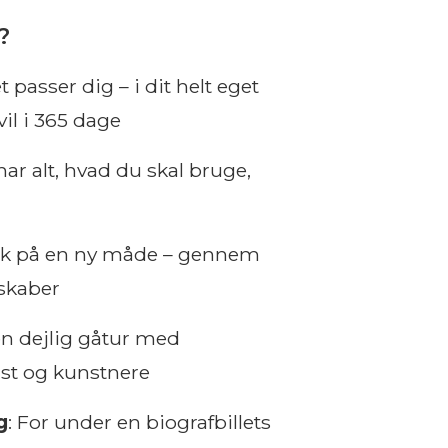
?
t passer dig – i dit helt eget
il i 365 dage
har alt, hvad du skal bruge,
æk på en ny måde – gennem
skaber
n dejlig gåtur med
st og kunstnere
g
: For under en biografbillets