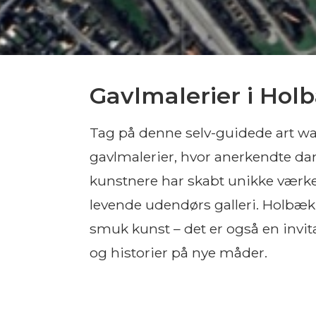
Gavlmalerier i Hol
Tag på denne selv-guidede art wa
gavlmalerier, hvor anerkendte da
kunstnere har skabt unikke værker,
levende udendørs galleri. Holbæk
smuk kunst – det er også en invita
og historier på nye måder.