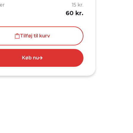
er
15 kr.
60 kr.
Tilføj til kurv
Køb nu