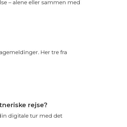
velse – alene eller sammen med
bagemeldinger. Her tre fra
stneriske rejse?
din digitale tur med det