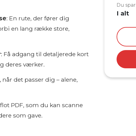
Du spar
I alt
se
: En rute, der fører dig
bi en lang række store,
r
: Få adgang til detaljerede kort
g deres værker.
, når det passer dig – alene,
 flot PDF, som du kan scanne
videre som gave.