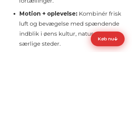
fortællinger.
Motion + oplevelse:
Kombinér frisk
luft og bevægelse med spændende
indblik i øens kultur, natur og
Køb nu
særlige steder.
Budgetvenlig kvalitetstid:
For
mindre end en færgebillet får du
timevis af nærvær, udsigter og
oplevelser – alene eller sammen med
dem, du holder af.