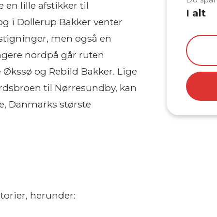
n lille afstikker til
I alt
g i Dollerup Bakker venter
e stigninger, men også en
ængere nordpå går ruten
 Økssø og Rebild Bakker. Lige
rdsbroen til Nørresundby, kan
e, Danmarks største
torier, herunder: