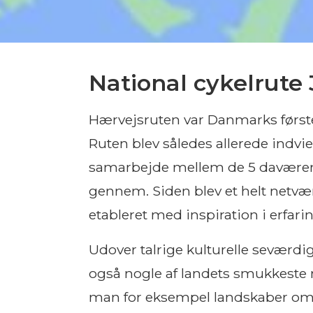
National cykelrute
Hærvejsruten var Danmarks første o
Ruten blev således allerede indviet
samarbejde mellem de 5 davære
gennem. Siden blev et helt netvær
etableret med inspiration i erfar
Udover talrige kulturelle seværd
også nogle af landets smukkeste 
man for eksempel landskaber om