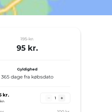
195 kr.
95 kr.
Gyldighed
365 dage fra købsdato
5 kr.
1
kr.
er
100 kr.