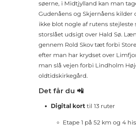
søerne, i Midtjylland kan man tage e
Gudenåens og Skjernåens kilder o
ikke blot nogle af rutens stejlest
storslået udsigt over Hald Sø. L
gennem Rold Skov tæt forbi Store
efter man har krydset over Limfjo
man slå vejen forbi Lindholm Høj
oldtidskirkegård.
Det får du 📲
Digital kort
til 13 ruter
Etape 1 på 52 km og 4 his