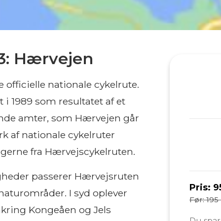
 3: Hærvejen
fficielle nationale cykelrute.
 i 1989 som resultatet af et
nde amter, som Hærvejen går
k af nationale cykelruter
ingerne fra Hærvejscykelruten.
igheder passerer Hærvejsruten
Pris:
9
naturområder. I syd oplever
Før: 195 
kring Kongeåen og Jels
Du spar