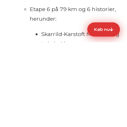
Etape 6 på 79 km og 6 historier,
herunder:
Køb nu
Skarrild-Karstoft Museum og
Lokalarkiv
Stauning Batteri
+ 4 andre
Adgang til kort og fortællinger i
365 dage
, så du kan gå turen alle de
gange, du vil med venner og familie
Efter køb modtager du en flot PDF
,
som du selv kan scanne for at få