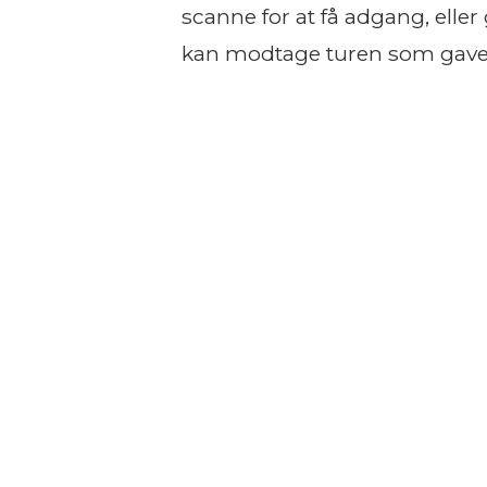
scanne for at få adgang, eller g
kan modtage turen som gav
OpdagDanmark er sat i ve
vores webshop har vi 
cykelruter. Med dit køb få
får også e