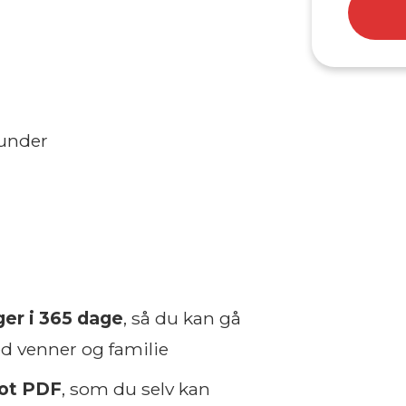
runder
ger i 365 dage
, så du kan gå
ed venner og familie
lot PDF
, som du selv kan