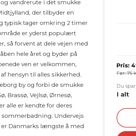
 - og vandrerute i det smukke
dtjylland, der tilbyder en
 typisk tager omkring 2 timer
 område er yderst populært
er, så forvent at dele vejen med
 åben hele året og byder på
rbenede ven er velkommen,
Pris:
4
Før: 75 k
f hensyn til alles sikkerhed.
keborg by og forbi de smukke
Du spar
I alt
, Brassø, Vejlsø, Ørnesø,
r alle er kendte for deres
or sommerbadning. Undervejs
m er Danmarks længste å med