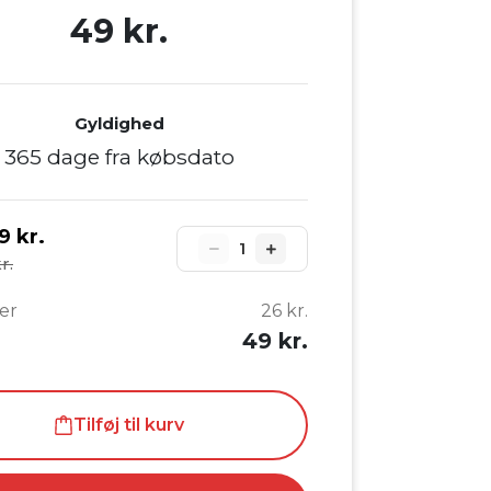
49 kr.
Gyldighed
365 dage fra købsdato
9 kr.
1
r.
er
26 kr.
49 kr.
Tilføj til kurv