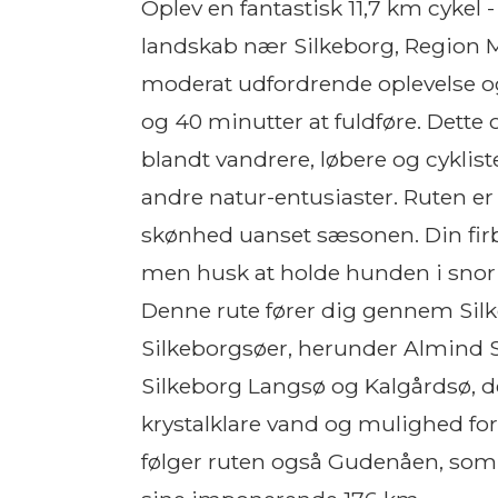
Oplev en fantastisk 11,7 km cykel
landskab nær Silkeborg, Region Mi
moderat udfordrende oplevelse og
og 40 minutter at fuldføre. Dette
blandt vandrere, løbere og cyklist
andre natur-entusiaster. Ruten er
skønhed uanset sæsonen. Din fi
men husk at holde hunden i snor a
Denne rute fører dig gennem Sil
Silkeborgsøer, herunder Almind Sø
Silkeborg Langsø og Kalgårdsø, de
krystalklare vand og mulighed f
følger ruten også Gudenåen, so