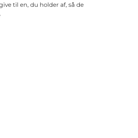
ive til en, du holder af, så de
e
Beskrivelse
rden for at gøre det nemmere at finde vej til lan
samlet et væld af digitale kort over nogle af lan
r du ikke bare et digitalt kort, der kan fortælle di
t væld af informationer om oplevelser og historie