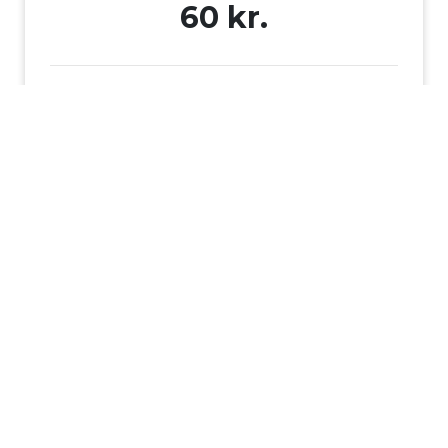
60 kr.
Gyldighed
365 dage fra købsdato
Pris:
60 kr.
1
Før: 75 kr.
Du sparer
15 kr.
I alt
60 kr.
Tilføj til kurv