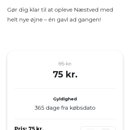
Gør dig klar til at opleve Næstved med
helt nye øjne – én gavl ad gangen!
95 kr.
75 kr.
Gyldighed
365 dage fra købsdato
Pris:
75 kr.